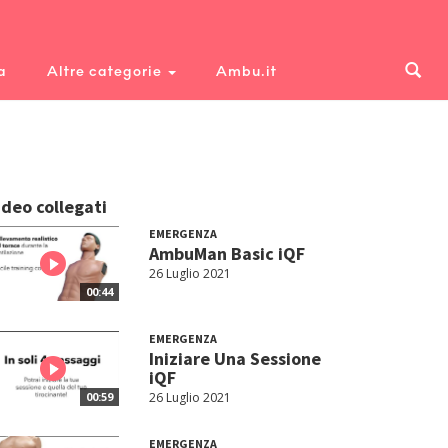
a
Altre categorie
Ambu.it
ideo collegati
EMERGENZA
AmbuMan Basic iQF
26 Luglio 2021
00:44
EMERGENZA
Iniziare Una Sessione
iQF
26 Luglio 2021
00:59
EMERGENZA