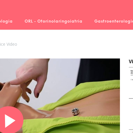
logia
ORL - Otorinolaringoiatria
Gastroenterologi
ice Video
V