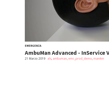
EMERGENZA
AmbuMan Advanced - InService 
21 Marzo 2019
als
,
ambuman
,
emc_prod_demo
,
manikin