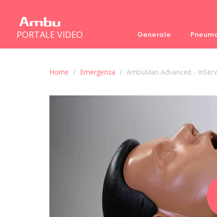
PORTALE VIDEO
Generale
Pneumo
Home
Emergenza
AmbuMan Advanced - InServ