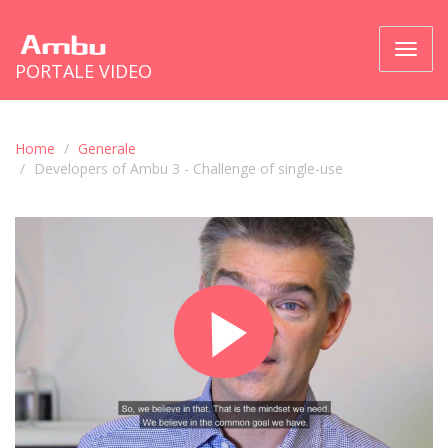
Passa
PORTALE VIDEO
a
naviga
Home
Generale
Developers of Ambu 3 - Challenge of single-use