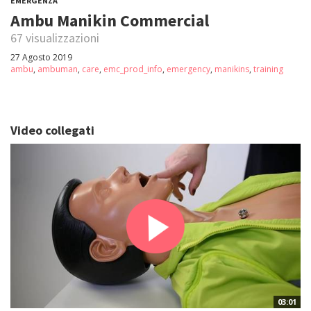
EMERGENZA
Ambu Manikin Commercial
67 visualizzazioni
27 Agosto 2019
ambu
,
ambuman
,
care
,
emc_prod_info
,
emergency
,
manikins
,
training
Video collegati
03:01